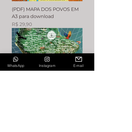
(PDF) MAPA DOS POVOS EM
A3 para download
Preço
R$ 29,90
WhatsApp
Instagram
E-mail
(PDF) MAPA DOS POVOS EM
SATÉLITE
Preço
R$ 29,90