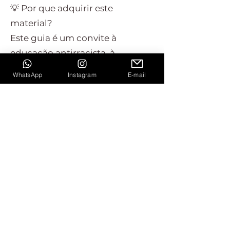
💡 Por que adquirir este
material?
Este guia é um convite à
educação antirracista, à
valorização do saber ancestral e
WhatsApp
Instagram
E-mail
à prática pedagógica mais ética,
afetiva e diversa. É ideal para
quem deseja planejar atividades
de festa junina com mais
consciência histórica e
sensibilidade cultural.
Saiba mais
Perguntas Frequentes