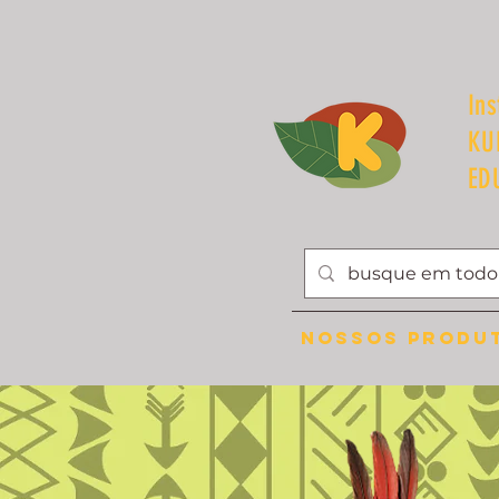
Ins
KU
ED
Nossos Produ