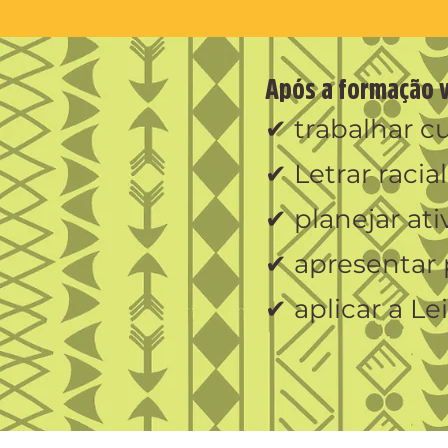
Após a formação v
✔ trabalhar c
✔ Letrar raci
✔ planejar at
✔ apresentar 
✔ aplicar a L