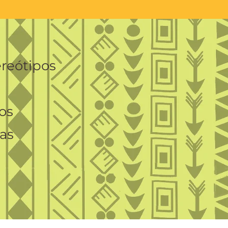
ereótipos
os
as