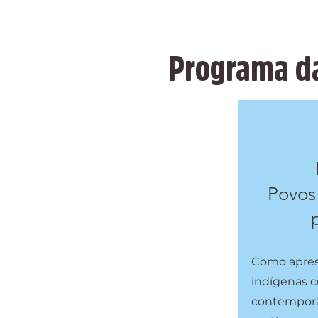
Programa d
Povos
Como apres
indígenas c
contemporâ