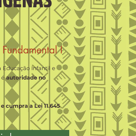
 Fundamental I
 Educação Infantil e
 é
autoridade no
 e cumpra a Lei 11.645