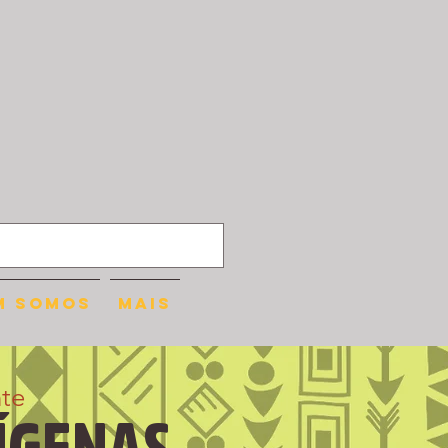
m somos
mais
te
ÍGENAS