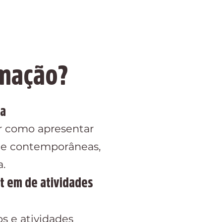
rmação?
na
r como apresentar
s e contemporâneas,
a.
it em de atividades
s e atividades