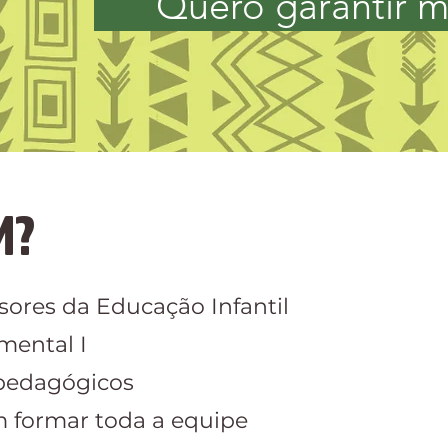
Quero garantir m
M?
sores da Educação Infantil
mental I
pedagógicos
m formar toda a equipe